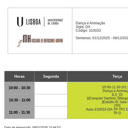
Dança e Animação
Sigla: DA
Código: 310033
Semanas: 01/12/2025 - 08/12/20
Horas
Segunda
Terça
10:00-11:30 (01:
10:00 - 10:30
Dança e Anima
[L3_D]
[(Ezequiel Santos); (Marg
10:30 - 11:00
[Estúdio B; Sala 
[TP]
Aula-310033-DA-TP-TP1
11:00 - 11:30
TP D
Data de impressão: 09/01/2026 10:44:53