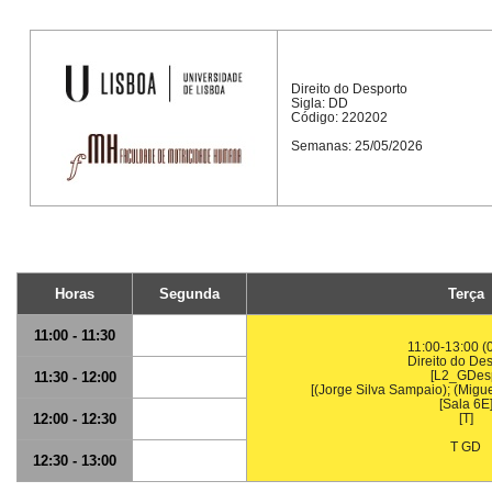
Direito do Desporto
Sigla: DD
Código: 220202
Semanas: 25/05/2026
Horas
Segunda
Terça
11:00 - 11:30
11:00-13:00 (
Direito do De
[L2_GDes
11:30 - 12:00
[(Jorge Silva Sampaio); (Migue
[Sala 6E
12:00 - 12:30
[T]
T GD
12:30 - 13:00