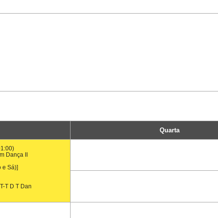
Quarta
01:00)
em Dança II
 e Sá)]
T-T D T Dan