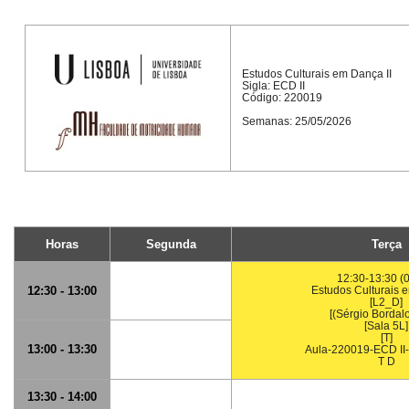
Estudos Culturais em Dança II
Sigla: ECD II
Código: 220019
Semanas: 25/05/2026
Horas
Segunda
Terça
12:30-13:30 (
12:30 - 13:00
Estudos Culturais 
[L2_D]
[(Sérgio Bordalo
[Sala 5L]
[T]
13:00 - 13:30
Aula-220019-ECD II-
T D
13:30 - 14:00