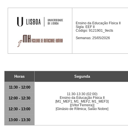
Ensino da Educação Física II
Sigla: EEF II
Código: 9121901_9ects
Semanas: 25/05/2026
Horas
Segunda
11:30 - 12:00
11:30-13:30 (02:00)
Ensino da Educação Física II
12:00 - 12:30
[M1_MEF1; M1_MEF2; M1_MEF3]
[(Vitor Ferreira)]
12:30 - 13:00
[Ginásio de Rítmica; Salão Nobre]
13:00 - 13:30