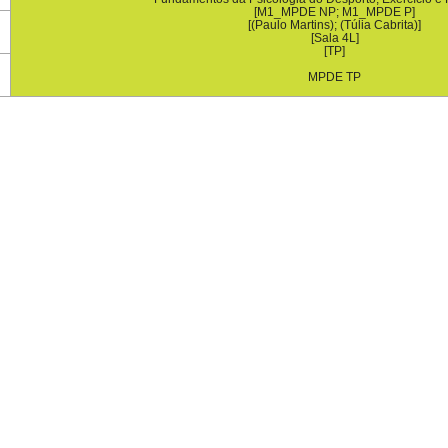
[M1_MPDE NP; M1_MPDE P]
[(Paulo Martins); (Túlia Cabrita)]
[Sala 4L]
[TP]
MPDE TP