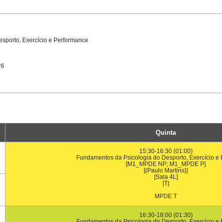
sporto, Exercício e Performance
26
Quinta
15:30-16:30 (01:00)
Fundamentos da Psicologia do Desporto, Exercício e
[M1_MPDE NP; M1_MPDE P]
[(Paulo Martins)]
[Sala 4L]
[T]
MPDE T
16:30-18:00 (01:30)
Fundamentos da Psicologia do Desporto, Exercício e