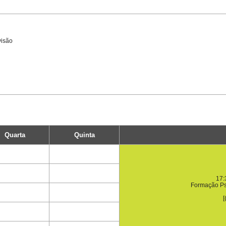
visão
Quarta
Quinta
17:
Formação Ps
[