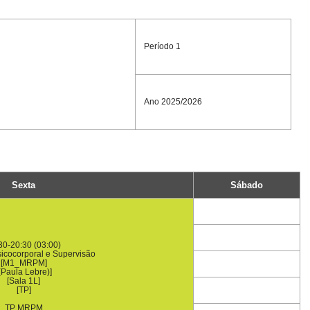
Período 1
Ano 2025/2026
Sexta
Sábado
30-20:30 (03:00)
icocorporal e Supervisão
[M1_MRPM]
(Paula Lebre)]
[Sala 1L]
[TP]
TP MRPM