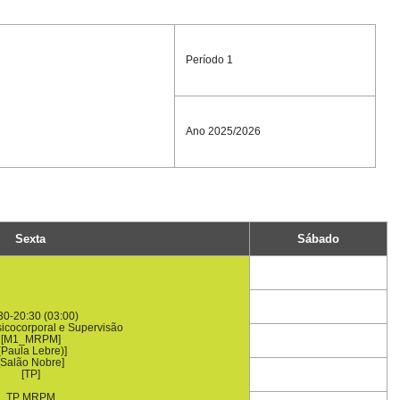
Período 1
Ano 2025/2026
Sexta
Sábado
30-20:30 (03:00)
icocorporal e Supervisão
[M1_MRPM]
(Paula Lebre)]
[Salão Nobre]
[TP]
TP MRPM