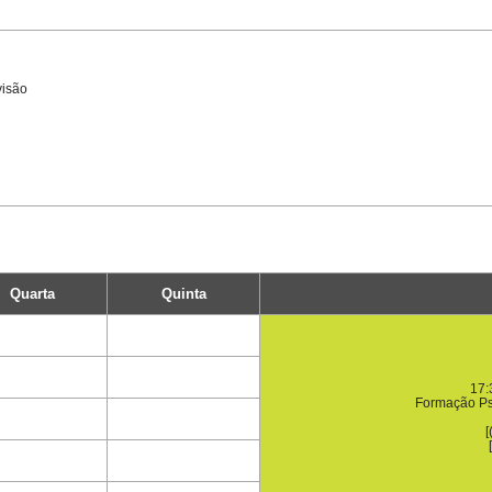
visão
Quarta
Quinta
17:
Formação Ps
[