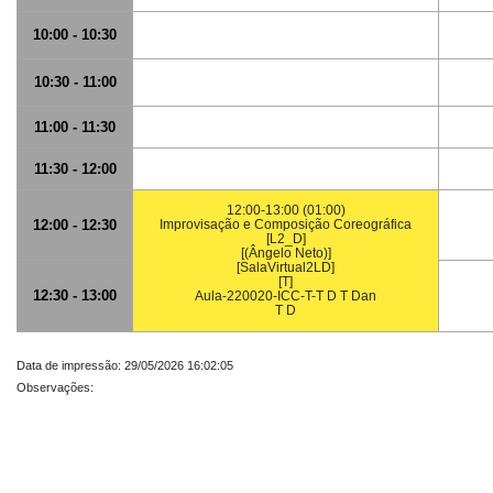
10:00 - 10:30
10:30 - 11:00
11:00 - 11:30
11:30 - 12:00
12:00-13:00 (01:00)
12:00 - 12:30
Improvisação e Composição Coreográfica
[L2_D]
[(Ângelo Neto)]
[SalaVirtual2LD]
[T]
12:30 - 13:00
Aula-220020-ICC-T-T D T Dan
T D
Data de impressão: 29/05/2026 16:02:05
Observações: