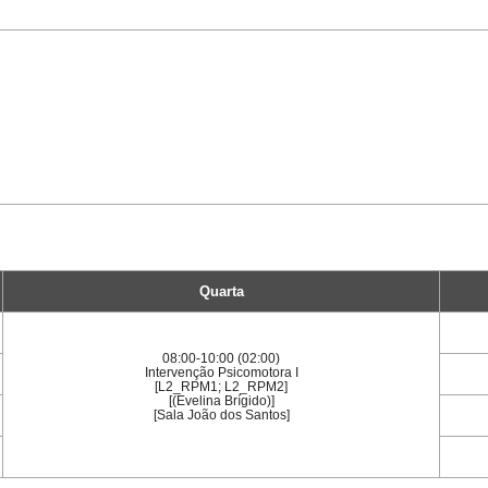
Quarta
08:00-10:00 (02:00)
Intervenção Psicomotora I
[L2_RPM1; L2_RPM2]
[(Evelina Brígido)]
[Sala João dos Santos]