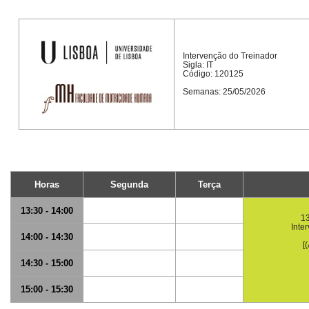
Intervenção do Treinador
Sigla: IT
Código: 120125
Semanas: 25/05/2026
Horas
Segunda
Terça
13:30 - 14:00
13
Inte
14:00 - 14:30
[
14:30 - 15:00
15:00 - 15:30