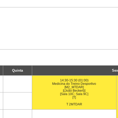
Quinta
Sex
14:30-15:30 (01:00)
Medicina do Treino Desportivo
[M2_MTDAR]
[(João Beckert)]
[Sala 10C; Sala 9C]
[T]
T 2MTDAR