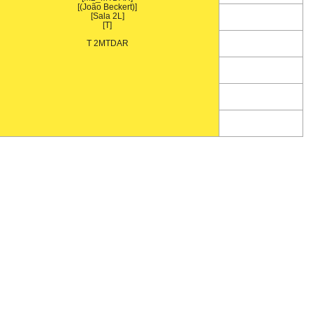
[(João Beckert)]
[Sala 2L]
[T]
T 2MTDAR