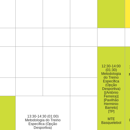
12:30-14:00
(01:30)
Metodologia
do Treino
Específica
(Opção
Desportiva)
[(António
Ferreira)]
[Pavilhão
Herminio
Barreto]
[TP]
13:30-14:30 (01:00)
MTE
Metodologia do Treino
Basquetebol
Específica (Opção
Desportiva)