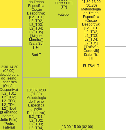
11:30-13:00
do Treino
Outras UC]
(01:30)
Específica
[TP]
Metodologia
(Opção
do Treino
Desportiva)
Futebol
Específica
[L2_TD1;
(Opção
L2_TD2;
Desportiva)
L2_TD3;
[L2_TD1;
L2_TD4;
L2_TD2;
L2_TD5]
L2_TD3;
[(Miguel
L2_TD4;
Moreira)]
L2_TD5]
[Sala 3L]
[(Estêvão
[TP]
Cordovil)]
[Sala 7E]
Surf T
[T]
FUTSAL T
12:30-14:30
(02:00)
Metodologia
do Treino
Específica
(Opção
Desportiva)
13:00-14:30
[L2_TD1;
(01:30)
L2_TD2;
Metodologia
L2_TD3;
do Treino
L2_TD4;
Específica
L2_TD5]
(Opção
[(Fernando
Desportiva)
Santos);
[L2_TD1;
(João Brito);
L2_TD2;
(Pedro
L2_TD3;
13:00-15:00 (02:00)
Fatela)]
L2_TD4;