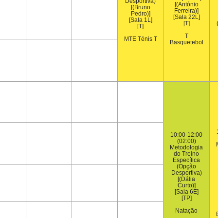
Desportiva)
[(António
[(Bruno
Ferreira)]
Pedro)]
[Sala 22L]
[Sala 1L]
[T]
[T]
T
MTE Ténis T
Basquetebol
10:00-12:00
(02:00)
Metodologia
do Treino
Específica
(Opção
Desportiva)
[(Dália
Curto)]
[Sala 6E]
[TP]
Natação