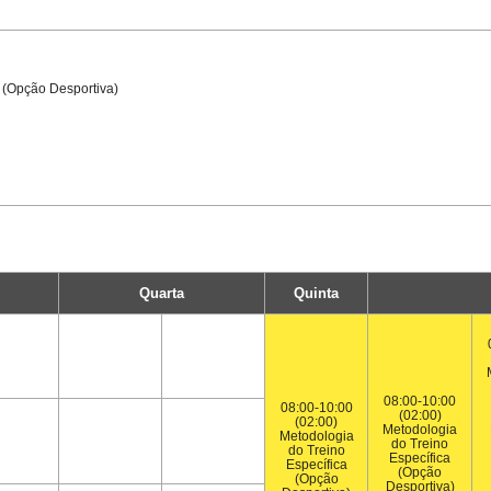
 (Opção Desportiva)
Quarta
Quinta
08:00-10:00
08:00-10:00
(02:00)
(02:00)
Metodologia
Metodologia
do Treino
do Treino
Específica
Específica
(Opção
(Opção
Desportiva)