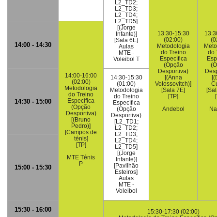
L2_TD2;
L2_TD3;
L2_TD4;
L2_TD5]
[(Jorge
13:30-15:30
13:3
Infante)]
(02:00)
(0
[Sala 6E]
14:00 - 14:30
Metodologia
Meto
Aulas
do Treino
do 
MTE -
Específica
Esp
Voleibol T
(Opção
(O
Desportiva)
Desp
14:00-16:00
14:30-15:30
[(Anna
[(
(02:00)
(01:00)
Volossovitch)]
Cu
Metodologia
Metodologia
[Sala 7E]
[Sa
do Treino
do Treino
[TP]
Específica
14:30 - 15:00
Específica
(Opção
(Opção
Andebol
Na
Desportiva)
Desportiva)
[(Bruno
[L2_TD1;
Pedro)]
L2_TD2;
[Campos de
L2_TD3;
ténis]
L2_TD4;
[TP]
L2_TD5]
[(Jorge
MTE Ténis
Infante)]
P
[Pavilhão
15:00 - 15:30
Esteiros]
Aulas
MTE -
Voleibol
15:30 - 16:00
15:30-17:30 (02:00)