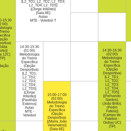
[L2_TD1; L2_TD2; L2_TD3;
L2_TD4; L2_TD5]
[(Jorge Infante)]
[Sala 8E]
Aulas
0-15:30
MTE - Voleibol T
2:00)
dologia
Treino
ecífica
pção
ortiva)
Dália
14:30-15:30
14:30-16:30
rto)]
(01:00)
(02:00)
la 12C]
Metodologia
Metodologia
[TP]
do Treino
do Treino
Específica
Específica
tação
(Opção
(Opção
Desportiva)
Desportiva)
[L2_TD1;
[L2_TD1;
L2_TD2;
L2_TD2;
L2_TD3;
L2_TD3;
L2_TD4;
L2_TD4;
L2_TD5]
L2_TD5]
[(Jorge
15:00-17:00
[(Fernando
Infante)]
(02:00)
Santos);
[Pavilhão
Metodologia
(João Brito);
Esteiros]
do Treino
(Pedro
Aulas
Específica
Fatela)]
MTE -
(Opção
[Campo de
Voleibol
Desportiva)
Futebol -
[(Maria João
Outras UC]
Valamatos)]
[TP]
[Sala 6E]