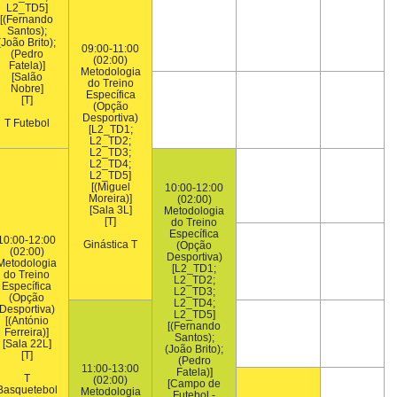
L2_TD5]
[(Fernando
Santos);
(João Brito);
09:00-11:00
(Pedro
(02:00)
Fatela)]
Metodologia
[Salão
do Treino
Nobre]
Específica
[T]
(Opção
Desportiva)
T Futebol
[L2_TD1;
L2_TD2;
L2_TD3;
L2_TD4;
L2_TD5]
[(Miguel
10:00-12:00
Moreira)]
(02:00)
[Sala 3L]
Metodologia
[T]
do Treino
Específica
10:00-12:00
Ginástica T
(Opção
(02:00)
Desportiva)
Metodologia
[L2_TD1;
do Treino
L2_TD2;
Específica
L2_TD3;
(Opção
L2_TD4;
Desportiva)
L2_TD5]
[(António
[(Fernando
Ferreira)]
Santos);
[Sala 22L]
(João Brito);
[T]
(Pedro
11:00-13:00
Fatela)]
T
(02:00)
[Campo de
Basquetebol
Metodologia
Futebol -