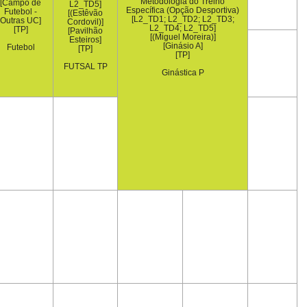
Metodologia do Treino
[Campo de
L2_TD5]
Específica (Opção Desportiva)
Futebol -
[(Estêvão
[L2_TD1; L2_TD2; L2_TD3;
Outras UC]
Cordovil)]
L2_TD4; L2_TD5]
[TP]
[Pavilhão
[(Miguel Moreira)]
Esteiros]
[Ginásio A]
Futebol
[TP]
[TP]
FUTSAL TP
Ginástica P