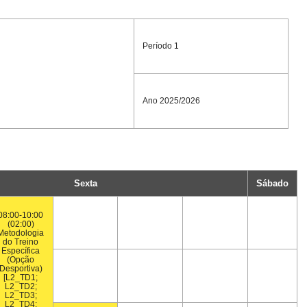
Período 1
Ano 2025/2026
Sexta
Sábado
08:00-10:00
(02:00)
Metodologia
do Treino
Específica
(Opção
Desportiva)
[L2_TD1;
L2_TD2;
L2_TD3;
L2_TD4;