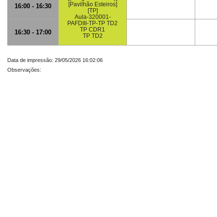
[Pavilhão Esteiros]
16:00 - 16:30
[TP]
Aula-320001-
PAFDIII-TP-TP TD2
TP CDR1
16:30 - 17:00
TP TD2
Data de impressão: 29/05/2026 16:02:06
Observações: