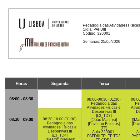
Pedagogia das Atividades Físicas 
Sigla: PAFDIII
Código: 320001
Semanas: 25/05/2026
Horas
Segunda
Terça
08:00 - 08:30
08:00-09:30 (01:30)
08:00
Pedagogia das
Pe
Atividades Físicas e
Ativi
Desportivas III
De
[L3_TD3]
08:30-10:00 (01:30)
08:30 - 09:00
[(João Martins)]
[(Ma
Pedagogia das
[Pavilhão Esteiros]
[Pav
Atividades Físicas e
[TP]
Desportivas III
Aula-320001-
Au
[L3_TD4]
PAFDIII-TP- TP TD3
PAFD
[(Beatriz Iglésias);