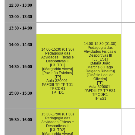
12:30 - 13:00
13:00 - 13:30
13:30 - 14:00
14:00-15:30 (01:30)
14:00 - 14:30
Pedagogia das
14:00-15:30 (01:30)
Atividades Físicas e
Pedagogia das
Desportivas III
Atividades Físicas e
[L3_ES1]
Desportivas III
[(Maria João
[L3_TD1]
14:30 - 15:00
Martins); (Tiago
[(Margarida Alves)]
Delgado Ribeiro)]
[Pavilhão Esteiros]
[Ginásio Leal de
[TP]
Oliveira]
Aula-320001-
[TP]
PAFDIII-TP-TP TD1
Aula-320001-
TP CDR1
PAFDIII-TP-TP ES1
TP TD1
15:00 - 15:30
TP CDR1
TP ES1
15:30-17:00 (01:30)
Pedagogia das
15:30 - 16:00
Atividades Físicas e
Desportivas III
[L3_TD2]
[(Margarida Alves)]