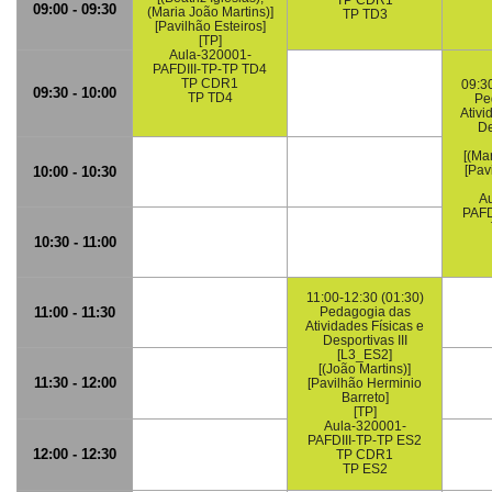
TP CDR1
09:00 - 09:30
(Maria João Martins)]
TP TD3
[Pavilhão Esteiros]
[TP]
Aula-320001-
PAFDIII-TP-TP TD4
TP CDR1
09:30
09:30 - 10:00
TP TD4
Pe
Ativi
De
[(Ma
[Pav
10:00 - 10:30
Au
PAFD
10:30 - 11:00
11:00-12:30 (01:30)
11:00 - 11:30
Pedagogia das
Atividades Físicas e
Desportivas III
[L3_ES2]
[(João Martins)]
11:30 - 12:00
[Pavilhão Herminio
Barreto]
[TP]
Aula-320001-
PAFDIII-TP-TP ES2
12:00 - 12:30
TP CDR1
TP ES2