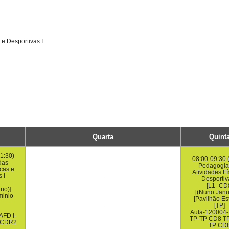
 e Desportivas I
Quarta
Quint
1:30)
08:00-09:30 
das
Pedagogia
icas e
Atividades Fí
 I
Desportiv
[L1_CD
io)]
[(Nuno Janu
minio
[Pavilhão Es
[TP]
Aula-120004-
AFD I-
TP-TP CD8 T
 CDR2
TP CD