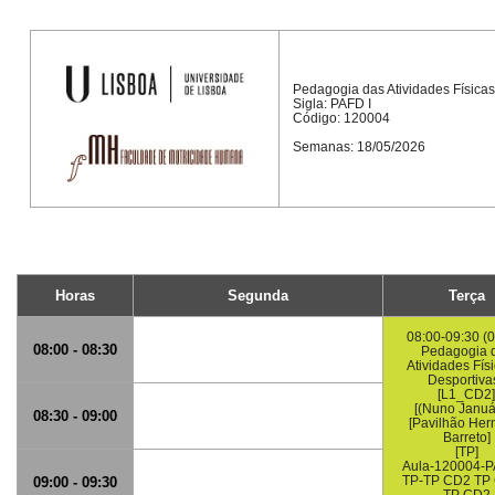
Pedagogia das Atividades Físicas
Sigla: PAFD I
Código: 120004
Semanas: 18/05/2026
Horas
Segunda
Terça
08:00-09:30 (0
08:00 - 08:30
Pedagogia 
Atividades Fís
Desportivas
[L1_CD2]
[(Nuno Január
08:30 - 09:00
[Pavilhão Her
Barreto]
[TP]
Aula-120004-P
TP-TP CD2 TP
09:00 - 09:30