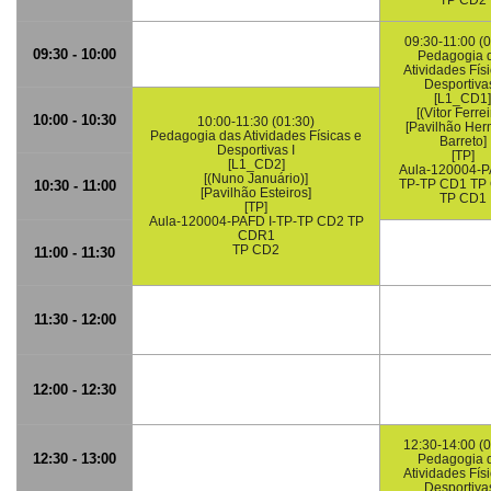
TP CD2
09:30-11:00 (0
09:30 - 10:00
Pedagogia 
Atividades Fís
Desportivas
[L1_CD1]
[(Vitor Ferrei
10:00 - 10:30
10:00-11:30 (01:30)
[Pavilhão Her
Pedagogia das Atividades Físicas e
Barreto]
Desportivas I
[TP]
[L1_CD2]
Aula-120004-P
[(Nuno Januário)]
TP-TP CD1 TP
10:30 - 11:00
[Pavilhão Esteiros]
TP CD1
[TP]
Aula-120004-PAFD I-TP-TP CD2 TP
CDR1
TP CD2
11:00 - 11:30
11:30 - 12:00
12:00 - 12:30
12:30-14:00 (0
12:30 - 13:00
Pedagogia 
Atividades Fís
Desportivas