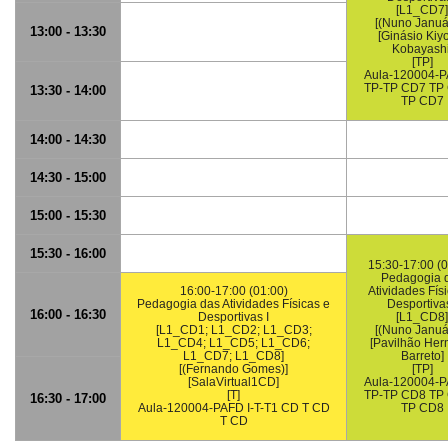
[L1_CD7]
[(Nuno Január
13:00 - 13:30
[Ginásio Kiy
Kobayashi
[TP]
Aula-120004-P
TP-TP CD7 TP
13:30 - 14:00
TP CD7
14:00 - 14:30
14:30 - 15:00
15:00 - 15:30
15:30 - 16:00
15:30-17:00 (0
Pedagogia 
16:00-17:00 (01:00)
Atividades Fís
Pedagogia das Atividades Físicas e
Desportivas
16:00 - 16:30
Desportivas I
[L1_CD8]
[L1_CD1; L1_CD2; L1_CD3;
[(Nuno Január
L1_CD4; L1_CD5; L1_CD6;
[Pavilhão Her
L1_CD7; L1_CD8]
Barreto]
[(Fernando Gomes)]
[TP]
[SalaVirtual1CD]
Aula-120004-P
[T]
TP-TP CD8 TP
16:30 - 17:00
Aula-120004-PAFD I-T-T1 CD T CD
TP CD8
T CD