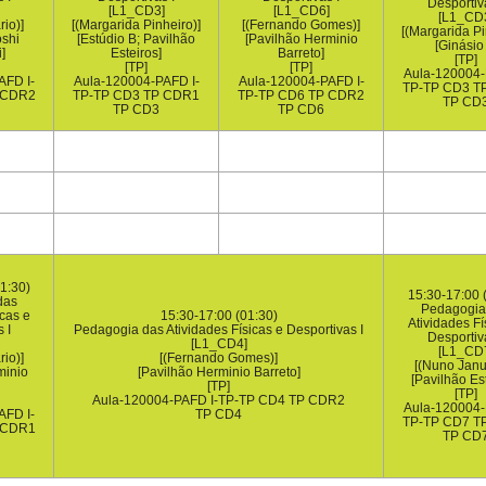
Desportiv
[L1_CD3]
[L1_CD6]
[L1_CD
io)]
[(Margarida Pinheiro)]
[(Fernando Gomes)]
[(Margarida Pi
oshi
[Estúdio B; Pavilhão
[Pavilhão Herminio
[Ginásio 
]
Esteiros]
Barreto]
[TP]
[TP]
[TP]
Aula-120004-
AFD I-
Aula-120004-PAFD I-
Aula-120004-PAFD I-
TP-TP CD3 T
 CDR2
TP-TP CD3 TP CDR1
TP-TP CD6 TP CDR2
TP CD
TP CD3
TP CD6
1:30)
15:30-17:00 
das
Pedagogia
icas e
15:30-17:00 (01:30)
Atividades Fí
 I
Pedagogia das Atividades Físicas e Desportivas I
Desportiv
[L1_CD4]
[L1_CD
io)]
[(Fernando Gomes)]
[(Nuno Janu
minio
[Pavilhão Herminio Barreto]
[Pavilhão Es
[TP]
[TP]
Aula-120004-PAFD I-TP-TP CD4 TP CDR2
Aula-120004-
AFD I-
TP CD4
TP-TP CD7 T
 CDR1
TP CD