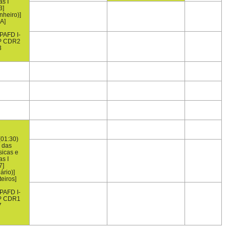
as I
3]
nheiro)]
A]
PAFD I-
P CDR2
3
(01:30)
 das
sicas e
as I
7]
ário)]
teiros]
PAFD I-
P CDR1
7