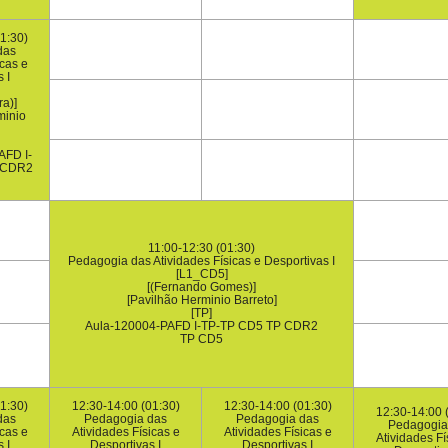
1:30)
das
icas e
 I
ra)]
minio
AFD I-
 CDR2
11:00-12:30 (01:30)
Pedagogia das Atividades Físicas e Desportivas I
[L1_CD5]
[(Fernando Gomes)]
[Pavilhão Herminio Barreto]
[TP]
Aula-120004-PAFD I-TP-TP CD5 TP CDR2
TP CD5
1:30)
12:30-14:00 (01:30)
12:30-14:00 (01:30)
12:30-14:00 
das
Pedagogia das
Pedagogia das
Pedagogia
icas e
Atividades Físicas e
Atividades Físicas e
Atividades Fí
 I
Desportivas I
Desportivas I