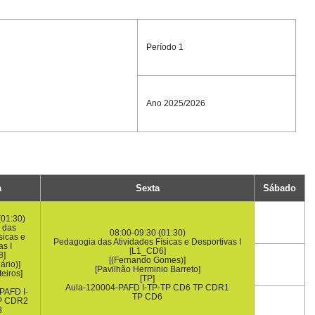
Período 1
Ano 2025/2026
a
Sexta
Sábado
(01:30)
 das
08:00-09:30 (01:30)
sicas e
Pedagogia das Atividades Físicas e Desportivas I
as I
[L1_CD6]
8]
[(Fernando Gomes)]
ário)]
[Pavilhão Herminio Barreto]
teiros]
[TP]
Aula-120004-PAFD I-TP-TP CD6 TP CDR1
PAFD I-
TP CD6
P CDR2
8