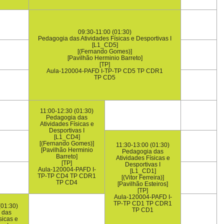
09:30-11:00 (01:30)
Pedagogia das Atividades Físicas e Desportivas I
[L1_CD5]
[(Fernando Gomes)]
[Pavilhão Herminio Barreto]
[TP]
Aula-120004-PAFD I-TP-TP CD5 TP CDR1
TP CD5
11:00-12:30 (01:30)
Pedagogia das
Atividades Físicas e
Desportivas I
[L1_CD4]
[(Fernando Gomes)]
11:30-13:00 (01:30)
[Pavilhão Herminio
Pedagogia das
Barreto]
Atividades Físicas e
[TP]
Desportivas I
Aula-120004-PAFD I-
[L1_CD1]
TP-TP CD4 TP CDR1
[(Vitor Ferreira)]
TP CD4
[Pavilhão Esteiros]
[TP]
Aula-120004-PAFD I-
TP-TP CD1 TP CDR1
(01:30)
TP CD1
 das
sicas e