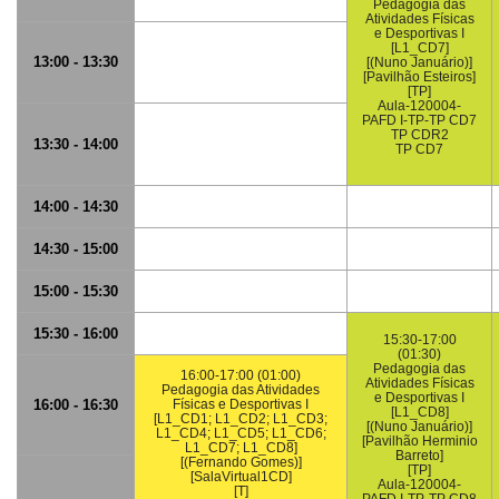
Pedagogia das
Atividades Físicas
e Desportivas I
[L1_CD7]
13:00 - 13:30
[(Nuno Januário)]
[Pavilhão Esteiros]
[TP]
Aula-120004-
PAFD I-TP-TP CD7
TP CDR2
13:30 - 14:00
TP CD7
14:00 - 14:30
14:30 - 15:00
15:00 - 15:30
15:30 - 16:00
15:30-17:00
(01:30)
Pedagogia das
16:00-17:00 (01:00)
Atividades Físicas
Pedagogia das Atividades
e Desportivas I
16:00 - 16:30
Físicas e Desportivas I
[L1_CD8]
[L1_CD1; L1_CD2; L1_CD3;
[(Nuno Januário)]
L1_CD4; L1_CD5; L1_CD6;
[Pavilhão Herminio
L1_CD7; L1_CD8]
Barreto]
[(Fernando Gomes)]
[TP]
[SalaVirtual1CD]
Aula-120004-
[T]