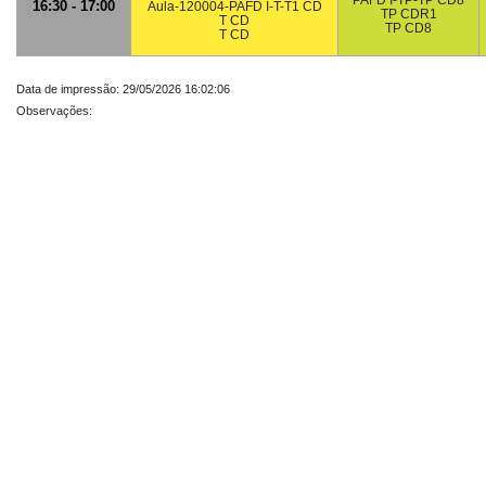
PAFD I-TP-TP CD8
16:30 - 17:00
Aula-120004-PAFD I-T-T1 CD
TP CDR1
T CD
TP CD8
T CD
Data de impressão: 29/05/2026 16:02:06
Observações: