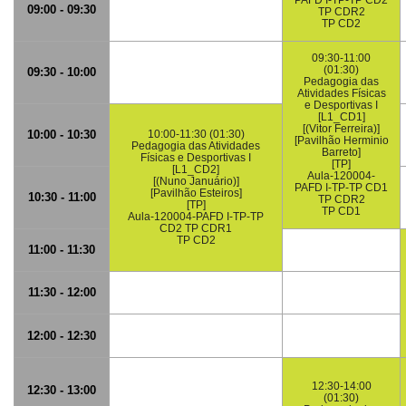
PAFD I-TP-TP CD2
09:00 - 09:30
TP CDR2
TP CD2
09:30-11:00
(01:30)
09:30 - 10:00
Pedagogia das
Atividades Físicas
e Desportivas I
[L1_CD1]
[(Vitor Ferreira)]
10:00 - 10:30
10:00-11:30 (01:30)
[Pavilhão Herminio
Pedagogia das Atividades
Barreto]
Físicas e Desportivas I
[TP]
[L1_CD2]
Aula-120004-
[(Nuno Januário)]
PAFD I-TP-TP CD1
[Pavilhão Esteiros]
10:30 - 11:00
TP CDR2
[TP]
TP CD1
Aula-120004-PAFD I-TP-TP
CD2 TP CDR1
TP CD2
11:00 - 11:30
11:30 - 12:00
12:00 - 12:30
12:30-14:00
12:30 - 13:00
(01:30)