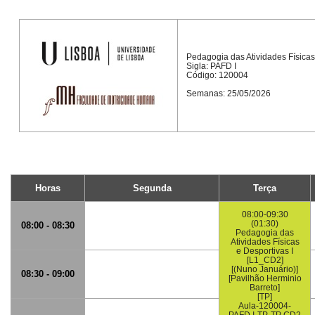
Pedagogia das Atividades Físicas
Sigla: PAFD I
Código: 120004
Semanas: 25/05/2026
Horas
Segunda
Terça
08:00-09:30
(01:30)
08:00 - 08:30
Pedagogia das
Atividades Físicas
e Desportivas I
[L1_CD2]
[(Nuno Januário)]
08:30 - 09:00
[Pavilhão Herminio
Barreto]
[TP]
Aula-120004-