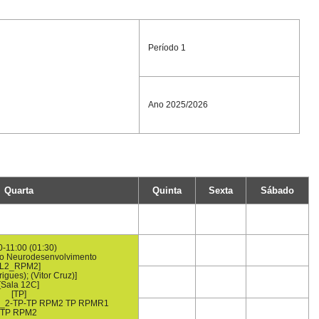
Período 1
Ano 2025/2026
Quarta
Quinta
Sexta
Sábado
0-11:00 (01:30)
do Neurodesenvolvimento
[L2_RPM2]
igues); (Vitor Cruz)]
[Sala 12C]
[TP]
D_2-TP-TP RPM2 TP RPMR1
TP RPM2