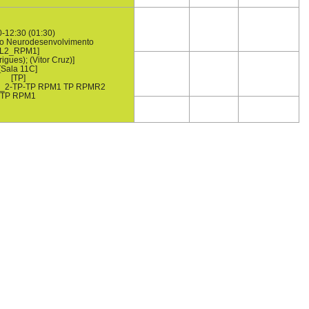
0-12:30 (01:30)
do Neurodesenvolvimento
[L2_RPM1]
igues); (Vitor Cruz)]
[Sala 11C]
[TP]
D_2-TP-TP RPM1 TP RPMR2
TP RPM1