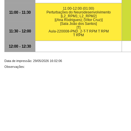
11:00-12:00 (01:00)
11:00 - 11:30
Perturbações do Neurodesenvolvimento
[L2_RPM1; L2_RPM2]
[(Ana Rodrigues); (Vitor Cruz)]
[Sala João dos Santos]
[T]
11:30 - 12:00
Aula-220008-PND_2-T-T RPM T RPM
T RPM
12:00 - 12:30
Data de impressão: 29/05/2026 16:02:06
Observações: