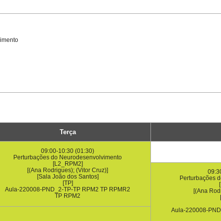
vimento
Terça
09:00-10:30 (01:30)
Perturbações do Neurodesenvolvimento
[L2_RPM2]
[(Ana Rodrigues); (Vitor Cruz)]
09:3
[Sala João dos Santos]
Perturbações 
[TP]
Aula-220008-PND_2-TP-TP RPM2 TP RPMR2
[(Ana Rodr
TP RPM2
Aula-220008-PN