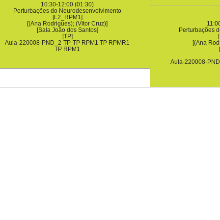
10:30-12:00 (01:30)
Perturbações do Neurodesenvolvimento
[L2_RPM1]
[(Ana Rodrigues); (Vitor Cruz)]
11:0
[Sala João dos Santos]
Perturbações 
[TP]
Aula-220008-PND_2-TP-TP RPM1 TP RPMR1
[(Ana Rodr
TP RPM1
Aula-220008-PN