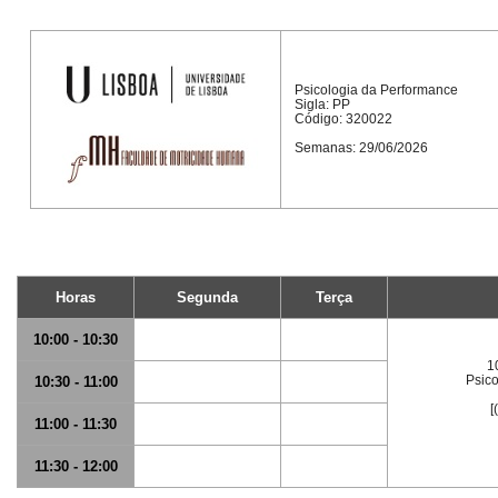
Psicologia da Performance
Sigla: PP
Código: 320022
Semanas: 29/06/2026
Horas
Segunda
Terça
10:00 - 10:30
1
Psico
10:30 - 11:00
[
11:00 - 11:30
11:30 - 12:00