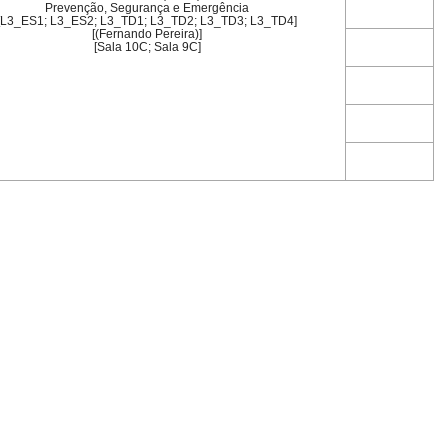
Prevenção, Segurança e Emergência
[L3_ES1; L3_ES2; L3_TD1; L3_TD2; L3_TD3; L3_TD4]
[(Fernando Pereira)]
[Sala 10C; Sala 9C]