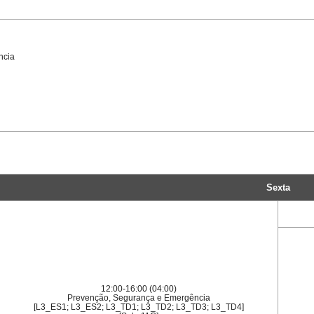
ncia
Sexta
12:00-16:00 (04:00)
Prevenção, Segurança e Emergência
[L3_ES1; L3_ES2; L3_TD1; L3_TD2; L3_TD3; L3_TD4]