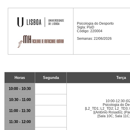
Psicologia do Desporto
Sigla: PsiD
Código: 220004
Semanas: 22/06/2026
Horas
Segunda
Terça
10:00 - 10:30
10:30 - 11:00
10:00-12:30 (0
Psicologia do De
[L2_TD1; L2_TD2; L2_TD3;
11:00 - 11:30
[(António Rosado); (Pau
[Sala 10C; Sala 11C
11:30 - 12:00