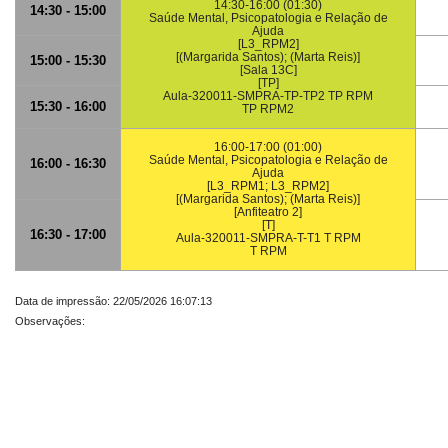
14:30-16:00 (01:30)
14:30 - 15:00
Saúde Mental, Psicopatologia e Relação de
Ajuda
[L3_RPM2]
[(Margarida Santos); (Marta Reis)]
15:00 - 15:30
[Sala 13C]
[TP]
Aula-320011-SMPRA-TP-TP2 TP RPM
15:30 - 16:00
TP RPM2
16:00-17:00 (01:00)
Saúde Mental, Psicopatologia e Relação de
16:00 - 16:30
Ajuda
[L3_RPM1; L3_RPM2]
[(Margarida Santos); (Marta Reis)]
[Anfiteatro 2]
[T]
16:30 - 17:00
Aula-320011-SMPRA-T-T1 T RPM
T RPM
Data de impressão: 22/05/2026 16:07:13
Observações: