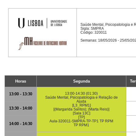
Saúde Mental, Psicopatologia e 
Sigla: SMPRA
Código: 320011
Semanas: 18/05/2026 - 25/05/20
Horas
Segunda
Ter
13:00-14:30 (01:30)
13:00 - 13:30
Saúde Mental, Psicopatologia e Relação de
Ajuda
[L3_RPM1]
13:30 - 14:00
[(Margarida Santos); (Marta Reis)]
[Sala 13C]
[TP]
Aula-320011-SMPRA-TP-TP1 TP RPM
14:00 - 14:30
TP RPM1