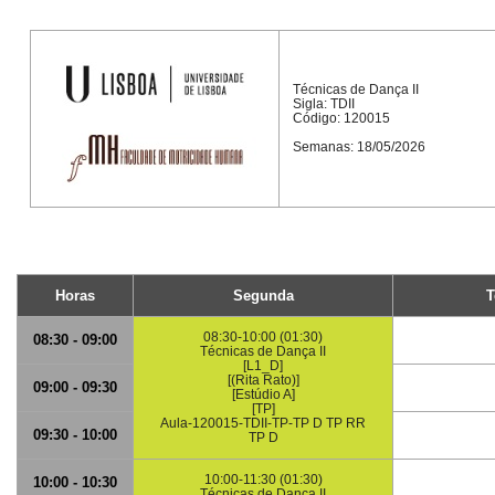
Técnicas de Dança II
Sigla: TDII
Código: 120015
Semanas: 18/05/2026
Horas
Segunda
T
08:30-10:00 (01:30)
08:30 - 09:00
Técnicas de Dança II
[L1_D]
[(Rita Rato)]
09:00 - 09:30
[Estúdio A]
[TP]
Aula-120015-TDII-TP-TP D TP RR
09:30 - 10:00
TP D
10:00-11:30 (01:30)
10:00 - 10:30
Técnicas de Dança II