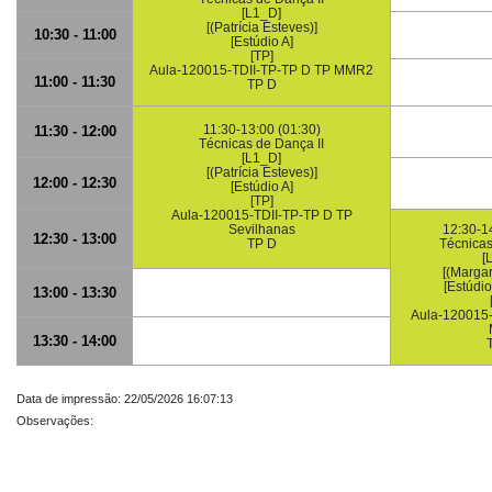
[L1_D]
[(Patrícia Esteves)]
10:30 - 11:00
[Estúdio A]
[TP]
Aula-120015-TDII-TP-TP D TP MMR2
11:00 - 11:30
TP D
11:30-13:00 (01:30)
11:30 - 12:00
Técnicas de Dança II
[L1_D]
[(Patrícia Esteves)]
12:00 - 12:30
[Estúdio A]
[TP]
Aula-120015-TDII-TP-TP D TP
Sevilhanas
12:30-14
12:30 - 13:00
TP D
Técnicas
[
[(Margar
[Estúdio
13:00 - 13:30
Aula-120015-
13:30 - 14:00
Data de impressão: 22/05/2026 16:07:13
Observações: