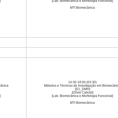
]
[Lab. Biomecânica e Morfologia Funcional]
MTI Biomecânica
14:30-18:00 (03:30)
cânica
Métodos e Técnicas de Investigação em Biomecâni
[D1_DMH]
[(Sívia Cabral)]
]
[Lab. Biomecânica e Morfologia Funcional]
MTI Biomecânica