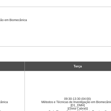
ação em Biomecânica
Terça
09:30-13:30 (04:00)
cânica
Métodos e Técnicas de Investigação em Biomecâni
[D1_DMH]
[(Sívia Cabral)]