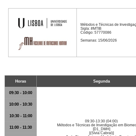
Métodos e Técnicas de Investig
Sigla: #MTIB
Código: 57770086
Semanas: 15/06/2026
Horas
Segunda
09:30 - 10:00
10:00 - 10:30
10:30 - 11:00
09:30-13:30 (04:00)
Métodos e Técnicas de Investigação em Biome
11:00 - 11:30
[D1_DMH]
[(Sívia Cabral)]