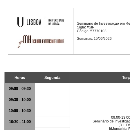
Seminário de Investigação em Re
Sigla: #SIR
Código: 57770103
Semanas: 15/06/2026
Horas
Segunda
Terç
09:00 - 09:30
09:30 - 10:00
10:00 - 10:30
09:00-13:00
Seminário de Investiga
10:30 - 11:00
[D1_D
[(Margarida 