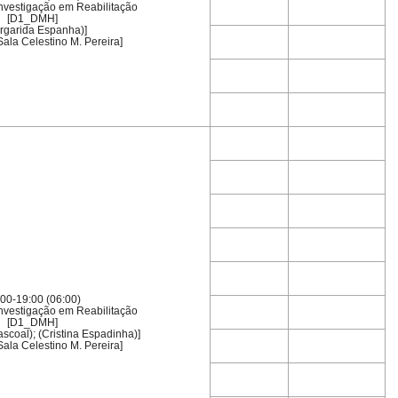
nvestigação em Reabilitação
[D1_DMH]
rgarida Espanha)]
Sala Celestino M. Pereira]
00-19:00 (06:00)
nvestigação em Reabilitação
[D1_DMH]
ascoal); (Cristina Espadinha)]
Sala Celestino M. Pereira]