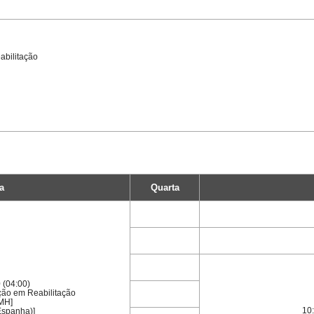
abilitação
a
Quarta
 (04:00)
ção em Reabilitação
MH]
10:
Espanha)]