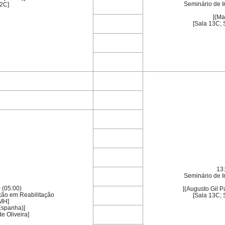
Seminário de I
12C]
[(Ma
[Sala 13C; 
13:
Seminário de I
 (05:00)
[(Augusto Gil P
ção em Reabilitação
[Sala 13C; 
MH]
Espanha)]
e Oliveira]